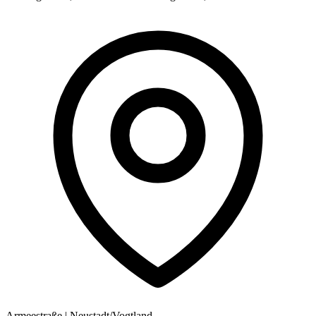
Armeestraße
|
Neustadt/Vogtland