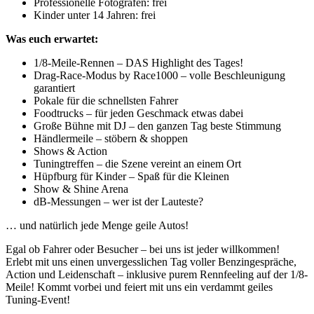
Professionelle Fotografen: frei
Kinder unter 14 Jahren: frei
Was euch erwartet:
1/8-Meile-Rennen – DAS Highlight des Tages!
Drag-Race-Modus by Race1000 – volle Beschleunigung
garantiert
Pokale für die schnellsten Fahrer
Foodtrucks – für jeden Geschmack etwas dabei
Große Bühne mit DJ – den ganzen Tag beste Stimmung
Händlermeile – stöbern & shoppen
Shows & Action
Tuningtreffen – die Szene vereint an einem Ort
Hüpfburg für Kinder – Spaß für die Kleinen
Show & Shine Arena
dB-Messungen – wer ist der Lauteste?
… und natürlich jede Menge geile Autos!
Egal ob Fahrer oder Besucher – bei uns ist jeder willkommen!
Erlebt mit uns einen unvergesslichen Tag voller Benzingespräche,
Action und Leidenschaft – inklusive purem Rennfeeling auf der 1/8-
Meile! Kommt vorbei und feiert mit uns ein verdammt geiles
Tuning-Event!